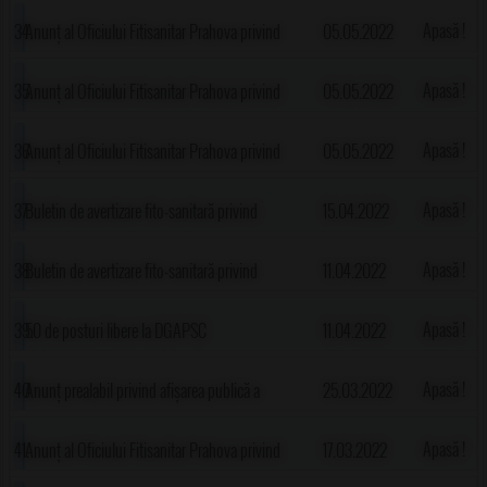
apariția dăunătorilor la lucernă
Apasă !
Anunț al Oficiului Fitisanitar Prahova privind
05.05.2022
apariția viespei cu fierăstrău a mărului și
Apasă !
Anunț al Oficiului Fitisanitar Prahova privind
05.05.2022
părului
apariția rățișoarei porumbului, viermelui vestic
Apasă !
Anunț al Oficiului Fitisanitar Prahova privind
05.05.2022
al porumbului și viermilor sârmă
apariția focului bacterian al rozaceelor, muștei
Apasă !
Buletin de avertizare fito-sanitară privind
15.04.2022
cepei, gărgăriței cepei, ploșniței cerealelor
apariția și dezvoltarea minierului frunzelor de
Apasă !
Buletin de avertizare fito-sanitară privind
11.04.2022
tomate(Tuta absoluta)
apariția și dezvoltarea bolilor și dăunătorilor la
Apasă !
50 de posturi libere la DGAPSC
11.04.2022
rapiță-Putregaiul Alb, Alternarioza, Puricii
Apasă !
Anunț prealabil privind afișarea publică a
25.03.2022
cruciferelor, afide
planului parcelar și a tabelului parcelar pentru
Apasă !
Anunț al Oficiului Fitisanitar Prahova privind
17.03.2022