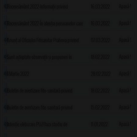
tarlaua 27, parcelele A152, A149, A145 pentru
apariția gărgăriței florilor de măr
Apasă !
Recensământ 2022-Informații privind
16.03.2022
30 de zile
autorecenzarea online
Apasă !
Recensământ 2022-În atenția persoanelor care
16.03.2022
doresc asistență pentru autorecenzare
Apasă !
Anunț al Oficiului Fitisanitar Prahova privind
07.03.2022
apariția gărgăriței tulpinilor de rapiță
Apasă !
Sunt așteptate observații și propuneri în
18.02.2022
perioada 18.02-04.03 2022 pentru intenția de
Apasă !
1 Martie 2022
28.02.2022
elaborare a unui plan urbanistic zonal ce
Apasă !
Buletin de avertizare fito-sanitară privind
18.02.2022
vizează introducerea unei suprafețe de teren de
apariția păduchelui din San Jose
Apasă !
Buletin de avertizare fito-sanitară privind
15.02.2022
36558 m.p. în intravilan pentru construirea
înmulțirea șoarecelui de câmp
Apasă !
Intenție eleborare PUZ(faza studiu de
11.01.2022
unei ferme de cabaline, complex