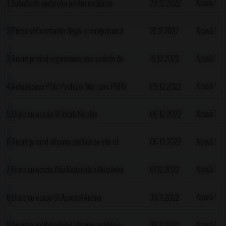
Apasă !
Solicitanții ajutorului pentru încălzirea
29.12.2022
locuinței pot veni pentru a ridica sumele de
Apasă !
Primarul Constantin Negoi și viceprimarul
21.12.2022
bani pentru lunile noiembrie 2022-martie
Constantin Herea au oferit cadouri elevilor din
Apasă !
Anunț privind organizarea unei ședințe de
19.12.2022
2023
Puchenii Mari în zilele de 20 și 21 Decembrie
Consiliu Local în data de 22 decembrie 2022
Apasă !
Actualizarea PUG Puchenii Mari prin PNRR
09.12.2022
2022
ora 14.00 la sediul Primăriei Puchenii Mari
Apasă !
Urare cu ocazia Sf.Ierarh Nicolae
06.12.2022
Apasă !
Anunţ privind afişarea publică pe site-ul
06.12.2022
ANCPI a documentelor tehnice ale cadastrului
Apasă !
Urare cu ocazia Zilei Naționale a României
01.12.2022
pentru sectoarele cadastrale 3, 13, 15, 16, 17, 18,
Apasă !
Urare cu ocazia Sf.Apostol Andrei
30.11.2022
19, 31, 60, 68, 88, 90, 91, 92, 93, 94 UAT
Apasă !
Anunţ prealabil privind afişarea publică a
29.11.2022