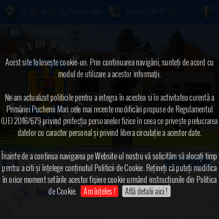
Str.DN1, Nr.257, Sat Puchenii Mari
Telefon:0244.477.305
Fax:0373.326.143
Acest site foloseşte cookie-uri. Prin continuarea navigării, sunteți de acord cu
modul de utilizare a acestor informaţii.
Ne-am actualizat politicile pentru a integra în acestea si în activitatea curentă a
Primăriei Puchenii Mari cele mai recente modificări propuse de Regulamentul
(UE) 2016/679 privind protecția persoanelor fizice în ceea ce privește prelucrarea
datelor cu caracter personal și privind libera circulație a acestor date.
Înainte de a continua navigarea pe Website-ul nostru vă solicităm să alocați timp
Selectează anul
pentru a citi și înțelege conținutul Politicii de Cookie. Rețineți că puteți modifica
în orice moment setările acestor fişiere cookie urmând instrucțiunile din Politica
de Cookie.
Am înțeles !
Află detalii aici !
Anunțuri