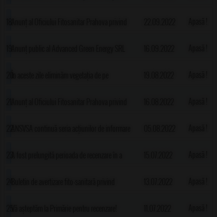
aprilie 2023
societate de apă-canal și angajează
Apasă !
Anunț al Oficiului Fitosanitar Prahova privind
22.09.2022
administrator cu studii superioare
apariția unor dăunători la rapița de toamnă
Apasă !
Anunț public al Advanced Green Energy SRL
16.09.2022
privind decizia etapei de încadrare de a nu se
Apasă !
În aceste zile eliminăm vegetația de pe
19.08.2022
supune evaluării impactului asupra
acostamentul drumurilor comunale cu noua
Apasă !
Anunț al Oficiului Fitosanitar Prahova privind
16.08.2022
mediului...pentru proiectul Dezvoltare parc
tocătoare forestieră a Primăriei
apariția omisei păroase, a manei, putregaiului
Apasă !
ANSVSA continuă seria acțiunilor de informare
05.08.2022
fotovoltaic
cenușiu, antracnozei, etc.
privind pesta porcină africană și măsurile care
Apasă !
A fost prelungită perioada de recenzare în a
15.07.2022
trebuie aplicate pentru prevenirea răspândirii
doua etapă până pe 24 iulie 2022.Vă așteptăm
Apasă !
Buletin de avertizare fito-sanitară privind
13.07.2022
virusului
la Primărie!
apariția și dezvoltarea lăcustelor, cosașilor
Apasă !
Vă așteptăm la Primărie pentru recenzare!
11.07.2022