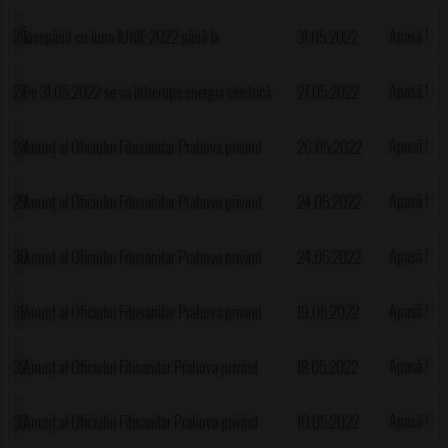
Apasă !
Începând cu luna IUNIE 2022 până la
31.05.2022
31.12.2022 familiile cu cel puțin 2 copii în
Apasă !
Pe 31.05.2022 se va întrerupe energia electrică
27.05.2022
întreținere ale căror venituri nete lunare pe
în comună
Apasă !
Anunț al Oficiului Fitosanitar Prahova privind
26.05.2022
membru de familie sunt mai mici sau egale cu
apariția gândacului de Colorado, antracnozei
Apasă !
Anunț al Oficiului Fitosanitar Prahova privind
24.05.2022
600 lei, beneficiază de tichete sociale pe
fosolei, gărgăriței fasolei, păduchelui negru
apariția manei și a altor boli la legume în spații
Apasă !
Anunț al Oficiului Fitosanitar Prahova privind
24.05.2022
suport electronic
protejate
apariția manei și a altor boli la legume
Apasă !
Anunț al Oficiului Fitosanitar Prahova privind
19.05.2022
apariția acarienilor, făinării și manei
Apasă !
Anunț al Oficiului Fitisanitar Prahova privind
18.05.2022
apariția dăunătorului musca cireșelor
Apasă !
Anunț al Oficiului Fitisanitar Prahova privind
10.05.2022