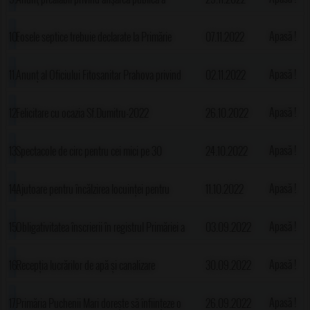
Puchenii Mari
documentelor tehnice ale cadastrului pentru
Apasă !
Fosele septice trebuie declarate la Primărie
07.11.2022
sectoarele cadastrale 3, 13, 15, 16, 17, 18,
până pe 29 noiembrie
Apasă !
Anunț al Oficiului Fitosanitar Prahova privind
02.11.2022
19,31,60,68,88,90,91,92,93,94
apariția șoarecelui de câmp-Microtus arvalis
Apasă !
Felicitare cu ocazia Sf.Dumitru-2022
26.10.2022
Apasă !
Spectacole de circ pentru cei mici pe 30
24.10.2022
octombrie 2022
Apasă !
Ajutoare pentru încălzirea locuinței pentru
11.10.2022
iarna 2022-2023
Apasă !
Obligativitatea înscrierii în registrul Primăriei a
03.09.2022
sistemelor individuale de epurare adecvate
Apasă !
Recepția lucrărilor de apă și canalizare
30.09.2022
începute în martie 2020 se va face probabil în
Apasă !
Primăria Puchenii Mari dorește să înființeze o
26.09.2022