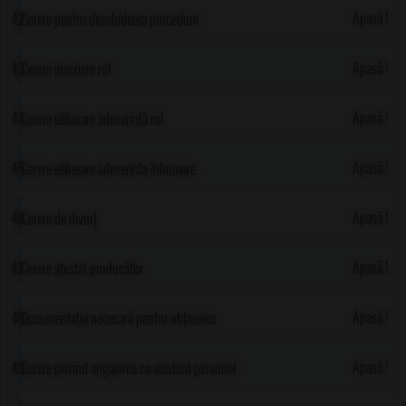
Apasă !
Cerere pentru deschiderea procedurii
succesorale
Apasă !
Cerere înscriere rol
Apasă !
Cerere eliberare adeverință rol
Apasă !
Cerere eliberare adeverinta înhumare
Apasă !
Cerere de divorț
Apasă !
Cerere atestat producător
Apasă !
Documentația necesară pentru obținerea
stimulentului de inserție
Apasă !
Cerere privind angajarea ca asistent personal