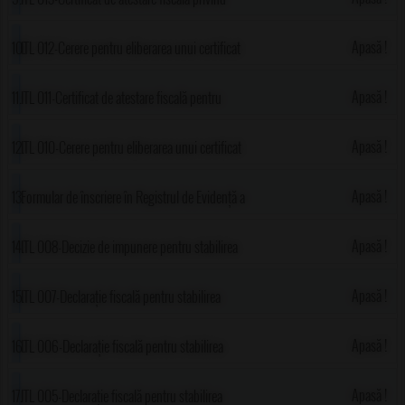
reclamă și publicitate
impozite, taxe locale si alte venituri datorate
Apasă !
ITL 012-Cerere pentru eliberarea unui certificat
bugetului local persoane juridice
de atestare fiscala privind impozitele, taxele
Apasă !
ITL 011-Certificat de atestare fiscală pentru
locale si alte venituri datorate bugetului local
persoane fizice privind impozitele și taxele
Apasă !
ITL 010-Cerere pentru eliberarea unui certificat
persoane juridice
locale și alte venituri datorate bugetului local
de atestare fiscala privind impozite, taxe locale
Apasă !
Formular de înscriere în Registrul de Evidență a
si alte venituri datorate bugetului local
Sistemelor Individuale Adecvate pentru
Apasă !
ITL 008-Decizie de impunere pentru stabilirea
persoane fizice
Colectarea și Epurarea Apelor Uzate al
impozitelor sau taxelor datorate de persoanele
Apasă !
ITL 007-Declarație fiscală pentru stabilirea
Comunei Puchenii Mari
fizice
impozitului sau taxei pentru mijloacele de
Apasă !
ITL 006-Declarație fiscală pentru stabilirea
transport pe apă aflate în proprietatea
impozitului asupra mijloacelor de transport
Apasă !
ITL 005-Declarație fiscală pentru stabilirea