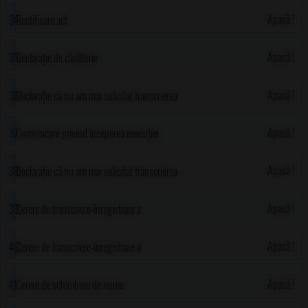
Apasă !
Rectificare act
Apasă !
Declarație de căsătorie
Apasă !
Declarație că nu am mai solicitat transcrierea
sau înscrierea certificatului de căsătorie
Apasă !
Comunicare privind începerea execuției
lucrărilor
Apasă !
Declarație că nu am mai solicitat transcrierea
sau înscrierea certificatului de naștere
Apasă !
Cerere de transcriere-înregistrare a
certificatului de deces
Apasă !
Cerere de transcriere-înregistrare a
certificatului de căsătorie
Apasă !
Cerere de schimbare de nume