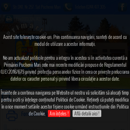
Str.DN1, Nr.257, Sat Puchenii Mari
Telefon:0244.477.305
Fax:0373.326.143
Acest site foloseşte cookie-uri. Prin continuarea navigării, sunteți de acord cu
modul de utilizare a acestor informaţii.
Ne-am actualizat politicile pentru a integra în acestea si în activitatea curentă a
Primăriei Puchenii Mari cele mai recente modificări propuse de Regulamentul
(UE) 2016/679 privind protecția persoanelor fizice în ceea ce privește prelucrarea
datelor cu caracter personal și privind libera circulație a acestor date.
Înainte de a continua navigarea pe Website-ul nostru vă solicităm să alocați timp
pentru a citi și înțelege conținutul Politicii de Cookie. Rețineți că puteți modifica
în orice moment setările acestor fişiere cookie urmând instrucțiunile din Politica
de Cookie.
Am înțeles !
Află detalii aici !
Formulare tip