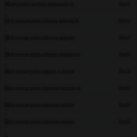
al persoanei cu handicap grav
Apasă !
Cerere privind acordarea indemnizației de
handicap
Apasă !
Acte necesare pentru obtinerea ajutorului de
urgenta
Apasă !
Acte necesare pentru obtinerea sprijinului
financiar tinerii casatoriti
Apasă !
Acte necesare pentru obtinerea stimulentului
pentru nasterea unui copil
Apasă !
Acte necesare pentru angajare ca asistent
personal
Apasă !
Acte necesare pentru depunerea dosarului de
indemnizatie handicap
Apasă !
Acte necesare pentru intocmirea anchetei
sociale necesara la obtinerea ceritficatului
Apasă !
Acte necesare pentru intocmirea anchetei
ceos(pentru profesor sprijin)