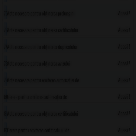
Apasă !
Acte necesare pentru obținerea prelungirii
autorizației de construire sau certificatului de
Apasă !
Acte necesare pentru obținerea certificatului
urbanism
de atestare a edificării construcției pe teren
Apasă !
Acte necesare pentru obținerea duplicatului
autorizației de construire sau certificatului de
Apasă !
Acte necesare pentru obținerea avizului
urbanism
primarului în domeniul urbanistic
Apasă !
Acte necesare pentru emiterea autorizației de
construire sau desființare
Apasă !
Cerere pentru emiterea autorizației de
construire sau desființare și anexa la cerere
Apasă !
Acte necesare pentru obținerea certificatului
de urbanism
Apasă !
Cerere pentru emiterea certificatului de