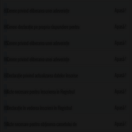
urbanism
Apasă !
Cerere privind eliberarea unei adeverințe
pentru persoanele care nu dețin teren
Apasă !
Cerere-declarație pe propria răspundere pentru
acordarea unor drepturi de asistență socială
Apasă !
Cerere privind eliberarea unei adeverințe
pentru liceu
Apasă !
Cerere privind eliberarea unei adeverințe
pentru școală
Apasă !
Declarație privind actualizarea datelor înscrise
în Registrul Agricol
Apasă !
Acte necesare pentru înscrierea în Registrul
Agricol
Apasă !
Declarație în vederea înscrierii în Registrul
Agricol
Apasă !
Acte necesare pentru obţinerea carnetului de