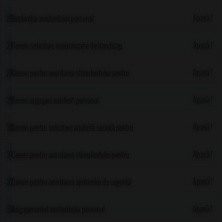
Construcții)
sau înscrierea certificatului de deces
Apasă !
Declarația asistentului personal
Apasă !
Cerere-solicitare indemnizație de handicap
pentru persoană cu handicap grav
Apasă !
Cerere pentru acordarea stimulentului pentru
constituirea familiei
Apasă !
Cerere angajare asistent personal
Apasă !
Cerere pentru solicitare anchetă socială pentru
întocmirea dosarului de încadrare în grad de
Apasă !
Cerere pentru acordarea stimulentului pentru
handicap adulți
nou-născut
Apasă !
Cerere pentru acordarea ajutorului de urgență
Apasă !
Angajamentul asistentului personal