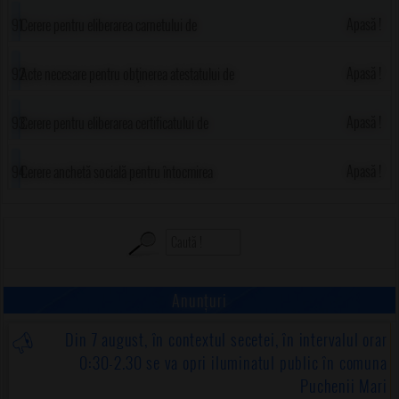
comercializare a produselor agricole
Apasă !
Cerere pentru eliberarea carnetului de
comercializare a produselor din sectorul
Apasă !
Acte necesare pentru obţinerea atestatului de
agricol
producător agricol
Apasă !
Cerere pentru eliberarea certificatului de
producător
Apasă !
Cerere anchetă socială pentru întocmirea
dosarului de încadrare în grad de handicap sau
CEOS copii
Anunțuri
Din 7 august, în contextul secetei, în intervalul orar
0:30-2.30 se va opri iluminatul public în comuna
Puchenii Mari