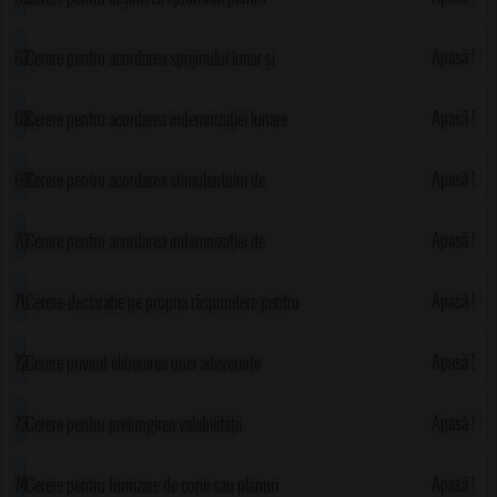
încălzirea locuinței
Apasă !
Cerere pentru acordarea sprijinului lunar și
alocației de stat pentru copii
Apasă !
Cerere pentru acordarea indemnizației lunare
Apasă !
Cerere pentru acordarea stimulentului de
inserție
Apasă !
Cerere pentru acordarea indemnizației de
creștere a copilului
Apasă !
Cerere-declarație pe propria răspundere pentru
acordarea stimulentului educațional (tichet
Apasă !
Cerere privind eliberarea unei adeverințe
social pentru grădiniță)
pentru facultate
Apasă !
Cerere pentru prelungirea valabilității
autorizației de construire sau desființare
Apasă !
Cerere pentru furnizare de copii sau planuri