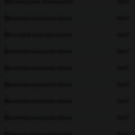
sociale necesara la incadrarea in grad de
Apasă !
Acte necesare pentru intocmirea anchetei
handicap pentru copii
sociale necesara la incadrarea in grad de
Apasă !
Documentația necesară pentru obținerea
handicap pentru adulti
ajutorului pentru încălzirea locuinței
Apasă !
Cerere anchetă socială pentru întocmirea
dosarului de încadrare în grad de handicap-
Apasă !
Documentația necesară pentru obținerea
adulți
indemnizației de creștere a copilului
Apasă !
Documentația necesară pentru obținerea
alocației de stat a copilului
Apasă !
Documentația necesară pentru obținerea
stimulentului educațional (tichet social) pentru
Apasă !
Documentația necesară pentru obținerea
copii provenind din familii defavorizate
alocației pentru susținerea familiei
Apasă !
Documentația necesară pentru obținerea
ajutorului social
Apasă !
Cerere pentru obținerea ajutorului pentru