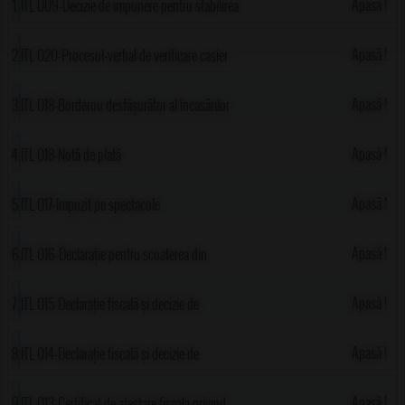
Apasă !
ITL 009-Decizie de impunere pentru stabilirea
impozitelor sau taxelor datorate de persoanele
Apasă !
ITL 020-Procesul-verbal de verificare casier
juridice
Apasă !
ITL 018-Borderou desfășurător al încasărilor
Apasă !
ITL 018-Notă de plată
Apasă !
ITL 017-Impozit pe spectacole
Apasă !
ITL 016-Declarație pentru scoaterea din
evidență a mijloacelor de transport
Apasă !
ITL 015-Declarație fiscală și decizie de
impunere pentru stabilirea taxei pentru afișaj
Apasă !
ITL 014-Declarație fiscală și decizie de
în scop de reclamă și publicitate
impunere pentru stabilirea taxei pentru
Apasă !
ITL 013-Certificat de atestare fiscala privind