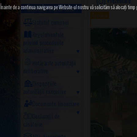
Prezentare
Înainte de a continua navigarea pe Website-ul nostru vă solicităm să alocați timp pe
Monitorul Oficial Local
Așezare
Statutul comunei
Regulamentele
privind procedurile
administrative
Hotărârile autorității
deliberative
Dispozițiile
autorității executive
Documente financiare
Declarații de
căsătorie
Alte documente