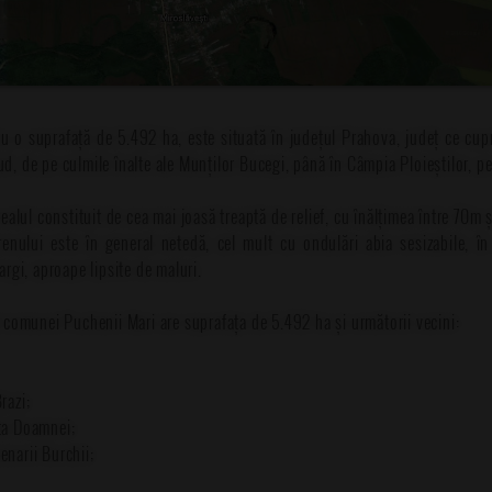
 o suprafață de 5.492 ha, este situată în județul Prahova, județ ce cupr
d, de pe culmile înalte ale Munților Bucegi, până în Câmpia Ploieștilor, pe 
alul constituit de cea mai joasă treaptă de relief, cu înălțimea între 70m ș
renului este în general netedă, cel mult cu ondulări abia sesizabile, î
largi, aproape lipsite de maluri.
al comunei Puchenii Mari are suprafața de 5.492 ha și următorii vecini:
azi;
a Doamnei;
arii Burchii;