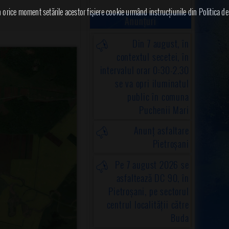
în orice moment setările acestor fişiere cookie urmând instrucțiunile din Politica de
Anunțuri
Din 7 august, în
contextul secetei, în
intervalul orar 0:30-2.30
se va opri iluminatul
public în comuna
Puchenii Mari
Anunț asfaltare
Pietroșani
Pe 7 august 2026 se
asfaltează DC 90, în
Pietroșani, pe sectorul
centrul localității către
Buda