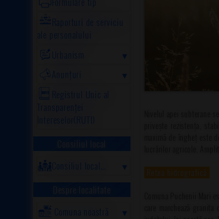
Formulare tip
Raporturi de serviciu
ale personalului
Urbanism
Anunțuri
Registrul Unic al
Transparenței
Nivelul apei subterane se
Intereselor(RUTI)
privește rezistența, sta
maximă de îngheț este de
Consiliul local
lucrărilor agricole. Ampli
Consiliul local...
Rețea hidrografică
Despre localitate
Comuna Puchenii Mari este
care marchează granița d
Comuna noastră