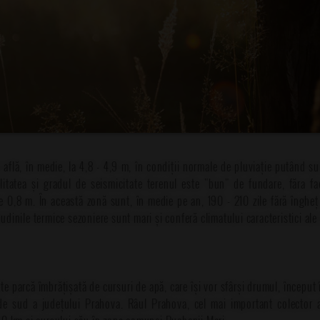
 află, în medie, la 4,8 - 4,9 m, în condiții normale de pluviație putând s
bilitatea și gradul de seismicitate terenul este "bun" de fundare, făra f
 0,8 m. În această zonă sunt, în medie pe an, 190 - 210 zile fără îngheț
tudinile termice sezoniere sunt mari și conferă climatului caracteristici al
 parcă îmbrățișată de cursuri de apă, care își vor sfârși drumul, început î
e sud a județului Prahova. Râul Prahova, cel mai important colector al