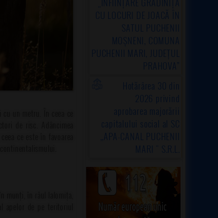
„ÎNFIINȚARE GRĂDINIȚĂ
CU LOCURI DE JOACĂ ÎN
SATUL PUCHENII
MOȘNENI, COMUNA
PUCHENII MARI, JUDEȚUL
PRAHOVA”
Hotărârea 30 din
2026 privind
aprobarea majorării
ui cu un metru. În ceea ce
capitalului social al SC
actori de risc. Adâncimea
,,APA-CANAL PUCHENII
 ceea ce este în favoarea
MARI " S.R.L.
e continentalismului.
n munți, în râul Ialomița,
 apelor de pe teritoriul