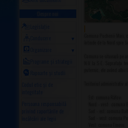
Despre noi
Legislație
Comuna Puchenii Mari, cu
Conducere
întinde de la Nord spre Su
Organizare
Comuna se situează pe are
Programe și strategii
N-V la S-E. Suprafața te
puternic, ele având albii 
Rapoarte și studii
Teritoriul administrativ 
Codul etic și de
integritate
Est: comuna Râfov;
Persoana responsabilă
Nord – vest: comuna Br
privind raportările de
Sud – est: comuna Balt
Sud – vest: comuna Poen
încălcări ale legii
Vest: comuna Tinosu.