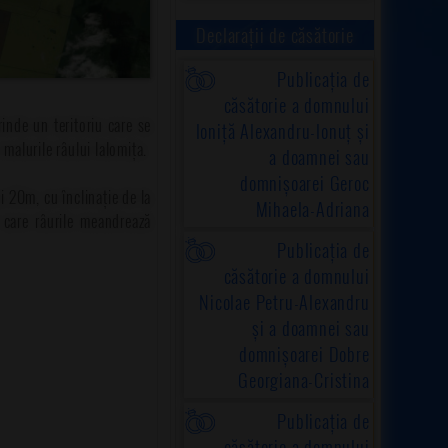
Declarații de căsătorie
Publicația de
căsătorie a domnului
inde un teritoriu care se
Ioniță Alexandru-Ionuț și
malurile râului Ialomița.
a doamnei sau
domnișoarei Geroc
i 20m, cu înclinație de la
Mihaela-Adriana
n care râurile meandrează
Publicația de
căsătorie a domnului
Nicolae Petru-Alexandru
și a doamnei sau
domnișoarei Dobre
Georgiana-Cristina
Publicația de
căsătorie a domnului