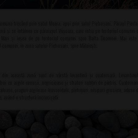
omuna trecând prin satul Moara, apoi prin satul Pietroșani. Pâraul Pierla 
ă și se întâlnea cu pâraiașul Viișoara, care intra pe teritoriul comunei d
 Mari și ieșea de pe teritoriul comunei spre Balta Doamnei. Mai este
l comunei, în zona satului Pietrosani, spre Mălaiești.
ce din această zonă sunt de vârstă levantină și cuaternară. Levantinul
lbui cu argile cenușii, negricioase și straturi subțiri de pietriș. Cuaterna
răfoase, praguri argiloase leossoidale, pietrișuri, nisipuri grosiere, aduse
e, având o structură încrucișată.