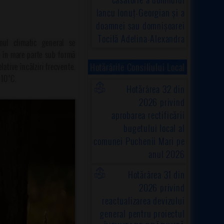
Iancu Ionuț-Georgian și a
doamnei sau domnișoarei
Tocilă Adelina-Alexandra
mul climatic general se
ad în mare parte sub formă
lative încălziri frecvente.
Hotărârile Consiliului Local
 10°C.
Hotărârea 32 din
2026 privind
aprobarea rectificării
bugetului local al
comunei Puchenii Mari pe
anul 2026
Hotărârea 31 din
2026 privind
reactualizarea devizului
general pentru proiectul