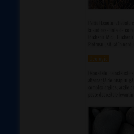
Pârâul Leaotul străbate c
la sud reședința de comun
Puchenii Mici, Puchenii
Pietrușul, situat în nordu
Geologie
Depozitele caracteristi
alternanță de nisipuri gă
complex argilos, argile p
peste depozitele levantin