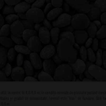
 află, in medie, la 4,8-4,9 m, în condiții normale de pluviație putând creș
ilitatea și gradul de seismicitate, terenul este “bun“ de fundare, fără f
 0,8 m.