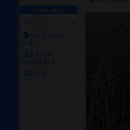
județului, își poartă cca
Date de contact
Contact
Politica privind
cookies
Politica de
confidențialitate
Webmail