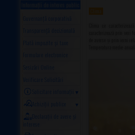
Informații de interes public
Clima
Guvernanță corporativă
Clima ce caracterizeaz
Transparență decizională
caracterizează prin veri 
de averse și prin ierni rel
Plată impozite și taxe
Temperatura medie anuală
Formulare electronice
Sesizări Online
Verificare Solicitări
Solicitare informații
Achiziții publice
Declarații de avere și
interese