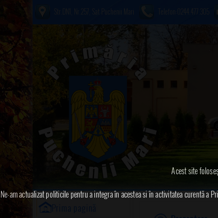
Str.DN1, Nr.257, Sat Puchenii Mari
Telefon:0244.477.305
Acest site foloseş
Ne-am actualizat politicile pentru a integra în acestea si în activitatea curentă a
Prima pagină