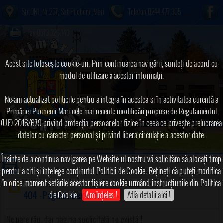
Str.DN1, Nr.257, Sat Puchenii Mari
Telefon:0244.477.305
Fax:0373.326.143
Acest site foloseşte cookie-uri. Prin continuarea navigării, sunteți de acord cu
modul de utilizare a acestor informaţii.
Ne-am actualizat politicile pentru a integra în acestea si în activitatea curentă a
Primăriei Puchenii Mari cele mai recente modificări propuse de Regulamentul
(UE) 2016/679 privind protecția persoanelor fizice în ceea ce privește prelucrarea
datelor cu caracter personal și privind libera circulație a acestor date.
Înainte de a continua navigarea pe Website-ul nostru vă solicităm să alocați timp
pentru a citi și înțelege conținutul Politicii de Cookie. Rețineți că puteți modifica
în orice moment setările acestor fişiere cookie urmând instrucțiunile din Politica
de Cookie.
Am înțeles !
Află detalii aici !
404 -Pagina inexistentă
Ne pare rău, dar pagina soclicitată nu există !