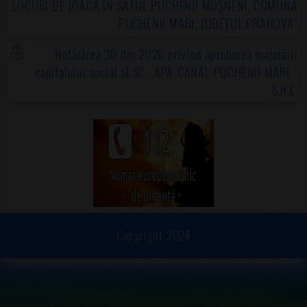
LOCURI DE JOACĂ ÎN SATUL PUCHENII MOȘNENI, COMUNA
PUCHENII MARI, JUDEȚUL PRAHOVA”
Hotărârea 30 din 2026 privind aprobarea majorării
capitalului social al SC ,,APA-CANAL PUCHENII MARI "
S.R.L.
Copyright 2024