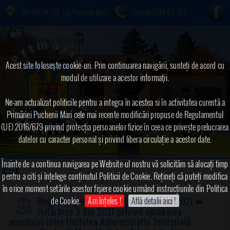
Str.DN1, Nr.257, Sat Puchenii Mari
Telefon:0244.477.305
Fax:0373.326.143
Acest site foloseşte cookie-uri. Prin continuarea navigării, sunteți de acord cu
modul de utilizare a acestor informaţii.
Ne-am actualizat politicile pentru a integra în acestea si în activitatea curentă a
Primăriei Puchenii Mari cele mai recente modificări propuse de Regulamentul
(UE) 2016/679 privind protecția persoanelor fizice în ceea ce privește prelucrarea
datelor cu caracter personal și privind libera circulație a acestor date.
Înainte de a continua navigarea pe Website-ul nostru vă solicităm să alocați timp
pentru a citi și înțelege conținutul Politicii de Cookie. Rețineți că puteți modifica
în orice moment setările acestor fişiere cookie urmând instrucțiunile din Politica
de Cookie.
Am înțeles !
Află detalii aici !
Registrul pentru evidența hotărârilor 2021
➠
Hotărârea 3 din 2021 privind aprobarea
acordului între Unitatea Administrativ Teritorială