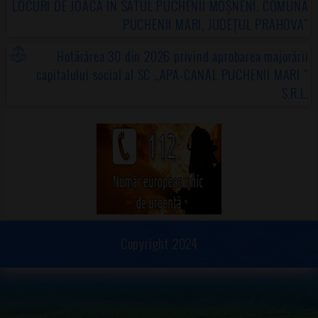
LOCURI DE JOACĂ ÎN SATUL PUCHENII MOȘNENI, COMUNA
PUCHENII MARI, JUDEȚUL PRAHOVA”
Hotărârea 30 din 2026 privind aprobarea majorării
capitalului social al SC ,,APA-CANAL PUCHENII MARI "
S.R.L.
Copyright 2024