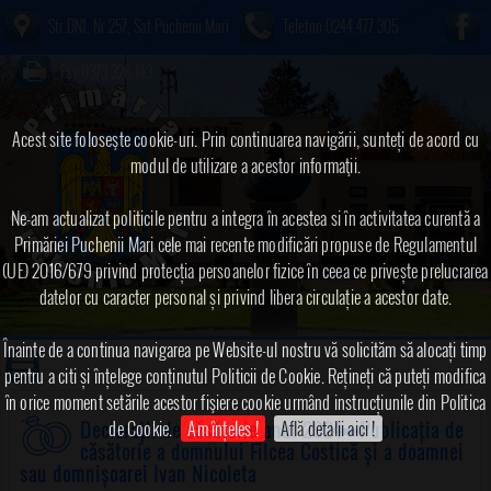
Str.DN1, Nr.257, Sat Puchenii Mari
Telefon:0244.477.305
Fax:0373.326.143
Acest site foloseşte cookie-uri. Prin continuarea navigării, sunteți de acord cu
modul de utilizare a acestor informaţii.
Ne-am actualizat politicile pentru a integra în acestea si în activitatea curentă a
Primăriei Puchenii Mari cele mai recente modificări propuse de Regulamentul
(UE) 2016/679 privind protecția persoanelor fizice în ceea ce privește prelucrarea
datelor cu caracter personal și privind libera circulație a acestor date.
Înainte de a continua navigarea pe Website-ul nostru vă solicităm să alocați timp
pentru a citi și înțelege conținutul Politicii de Cookie. Rețineți că puteți modifica
în orice moment setările acestor fişiere cookie urmând instrucțiunile din Politica
de Cookie.
Am înțeles !
Află detalii aici !
Declarații de căsătorie anul 2024
➠Publicația de
căsătorie a domnului Filcea Costică și a doamnei
sau domnișoarei Ivan Nicoleta