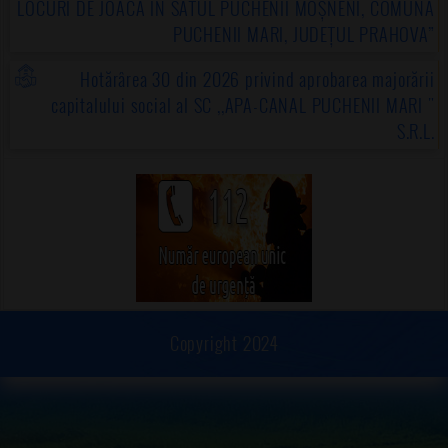
LOCURI DE JOACĂ ÎN SATUL PUCHENII MOȘNENI, COMUNA
PUCHENII MARI, JUDEȚUL PRAHOVA”
Hotărârea 30 din 2026 privind aprobarea majorării
capitalului social al SC ,,APA-CANAL PUCHENII MARI "
S.R.L.
Copyright 2024