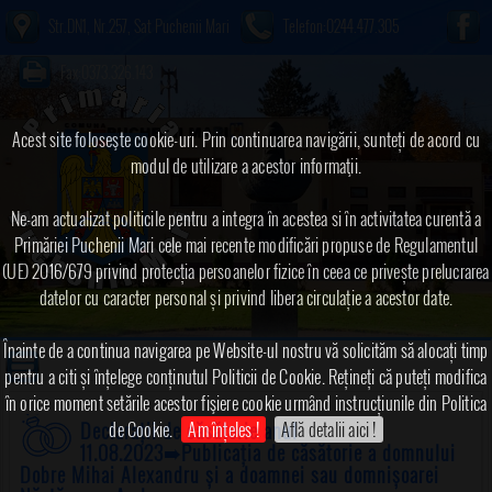
Str.DN1, Nr.257, Sat Puchenii Mari
Telefon:0244.477.305
Fax:0373.326.143
Acest site foloseşte cookie-uri. Prin continuarea navigării, sunteți de acord cu
modul de utilizare a acestor informaţii.
Ne-am actualizat politicile pentru a integra în acestea si în activitatea curentă a
Primăriei Puchenii Mari cele mai recente modificări propuse de Regulamentul
(UE) 2016/679 privind protecția persoanelor fizice în ceea ce privește prelucrarea
datelor cu caracter personal și privind libera circulație a acestor date.
Înainte de a continua navigarea pe Website-ul nostru vă solicităm să alocați timp
pentru a citi și înțelege conținutul Politicii de Cookie. Rețineți că puteți modifica
în orice moment setările acestor fişiere cookie urmând instrucțiunile din Politica
de Cookie.
Am înțeles !
Află detalii aici !
Declarații de căsătorie anul
11.08.2023
➠Publicația de căsătorie a domnului
Dobre Mihai Alexandru și a doamnei sau domnișoarei