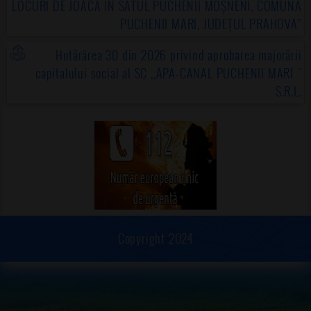
LOCURI DE JOACĂ ÎN SATUL PUCHENII MOȘNENI, COMUNA
PUCHENII MARI, JUDEȚUL PRAHOVA”
Hotărârea 30 din 2026 privind aprobarea majorării
capitalului social al SC ,,APA-CANAL PUCHENII MARI "
S.R.L.
Copyright 2024