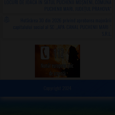
LOCURI DE JOACĂ ÎN SATUL PUCHENII MOȘNENI, COMUNA
PUCHENII MARI, JUDEȚUL PRAHOVA”
Hotărârea 30 din 2026 privind aprobarea majorării
capitalului social al SC ,,APA-CANAL PUCHENII MARI "
S.R.L.
Copyright 2024