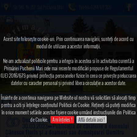
Str.DN1, Nr.257, Sat Puchenii Mari
Telefon:0244.477.305
Fax:0373.326.143
Acest site foloseşte cookie-uri. Prin continuarea navigării, sunteți de acord cu
modul de utilizare a acestor informaţii.
Ne-am actualizat politicile pentru a integra în acestea si în activitatea curentă a
Primăriei Puchenii Mari cele mai recente modificări propuse de Regulamentul
(UE) 2016/679 privind protecția persoanelor fizice în ceea ce privește prelucrarea
datelor cu caracter personal și privind libera circulație a acestor date.
Înainte de a continua navigarea pe Website-ul nostru vă solicităm să alocați timp
pentru a citi și înțelege conținutul Politicii de Cookie. Rețineți că puteți modifica
în orice moment setările acestor fişiere cookie urmând instrucțiunile din Politica
de Cookie.
Am înțeles !
Află detalii aici !
Declarații de căsătorie anul
30.03.2023
➠Publicația de căsătorie a domnului
Dănescu Florin și a doamnei sau domnișoarei Dumitru