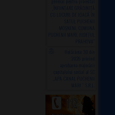
general pentru proiectul
„ÎNFIINȚARE GRĂDINIȚĂ
CU LOCURI DE JOACĂ ÎN
SATUL PUCHENII
MOȘNENI, COMUNA
PUCHENII MARI, JUDEȚUL
PRAHOVA”
Hotărârea 30 din
2026 privind
aprobarea majorării
capitalului social al SC
,,APA-CANAL PUCHENII
MARI " S.R.L.