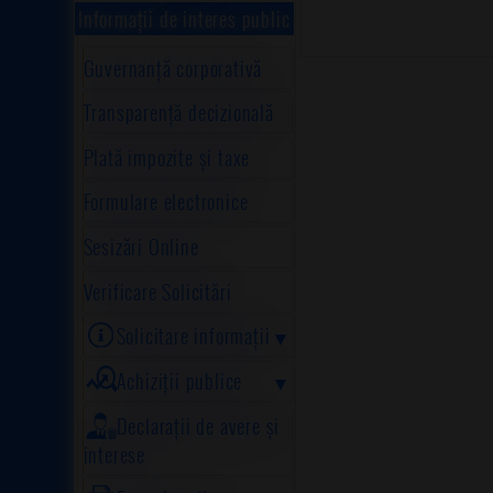
Informații de interes public
Guvernanță corporativă
Transparență decizională
Plată impozite și taxe
Formulare electronice
Sesizări Online
Verificare Solicitări
Solicitare informații
Achiziții publice
Declarații de avere și
interese