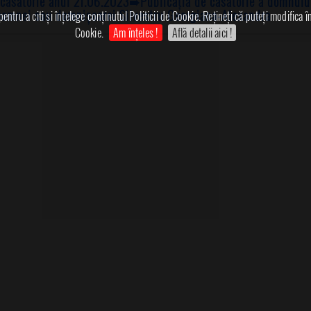
 căsătorie anul 21.06.2023
➠Publicația de căsătorie a domnulu
doamnei sau domnișoarei Silvestru Georgiana-Alexandra
ntru a citi și înțelege conținutul Politicii de Cookie. Rețineți că puteți modifica 
Cookie.
Am înțeles !
Află detalii aici !