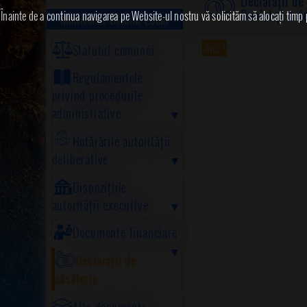
Declarații de
Daniel și a 
Înainte de a continua navigarea pe Website-ul nostru vă solicităm să alocați timp pe
Monitorul Oficial Local
Aici !
Statutul comunei
Regulamentele
privind procedurile
administrative
Hotărârile autorității
deliberative
Dispozițiile
autorității executive
Documente financiare
Declarații de
căsătorie
Alte documente