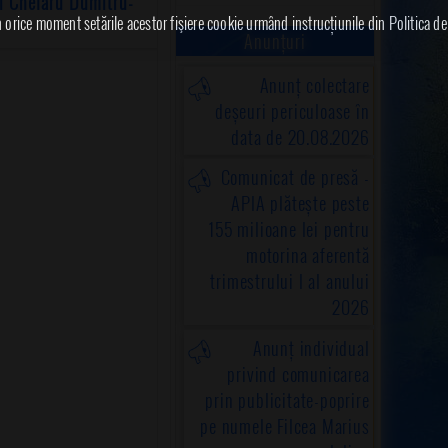
i Chelaru Dumitru-
în orice moment setările acestor fişiere cookie urmând instrucțiunile din Politica de
Anunțuri
Anunț colectare
deșeuri periculoase în
data de 20.08.2026
Comunicat de presă -
APIA plătește peste
155 milioane lei pentru
motorina aferentă
trimestrului I al anului
2026
Anunț individual
privind comunicarea
prin publicitate-poprire
pe numele Filcea Marius