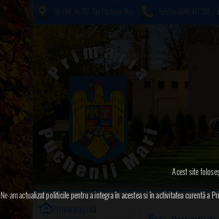
Str.DN1, Nr.257, Sat Puchenii Mari
Telefon:0244.477.305
Acest site foloseş
Ne-am actualizat politicile pentru a integra în acestea si în activitatea curentă a
Prima pagină