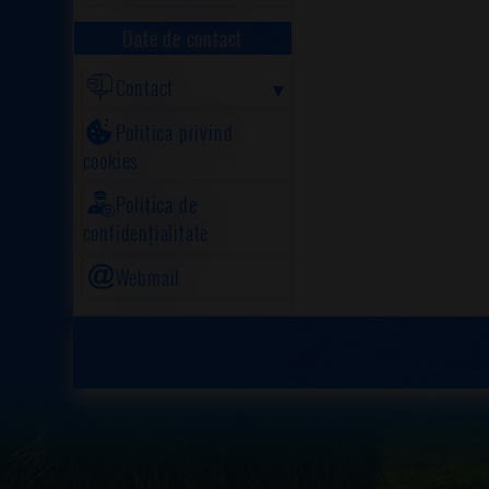
Date de contact
Contact
Politica privind
cookies
Politica de
confidențialitate
Webmail