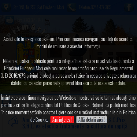
Str.DN1, Nr.257, Sat Puchenii Mari
Telefon:0244.477.305
Fax:0373.326.143
Acest site foloseşte cookie-uri. Prin continuarea navigării, sunteți de acord cu
modul de utilizare a acestor informaţii.
Ne-am actualizat politicile pentru a integra în acestea si în activitatea curentă a
Primăriei Puchenii Mari cele mai recente modificări propuse de Regulamentul
(UE) 2016/679 privind protecția persoanelor fizice în ceea ce privește prelucrarea
datelor cu caracter personal și privind libera circulație a acestor date.
Înainte de a continua navigarea pe Website-ul nostru vă solicităm să alocați timp
pentru a citi și înțelege conținutul Politicii de Cookie. Rețineți că puteți modifica
în orice moment setările acestor fişiere cookie urmând instrucțiunile din Politica
de Cookie.
Am înțeles !
Află detalii aici !
Anunțuri anul 2020
➠Între 8-14 aprilie S.C.Pris
S.R.L. va efectua tratamente la cultura de rapiță