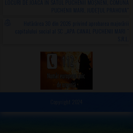
LOCURI DE JOACĂ ÎN SATUL PUCHENII MOȘNENI, COMUNA
PUCHENII MARI, JUDEȚUL PRAHOVA”
Hotărârea 30 din 2026 privind aprobarea majorării
capitalului social al SC ,,APA-CANAL PUCHENII MARI "
S.R.L.
Copyright 2024