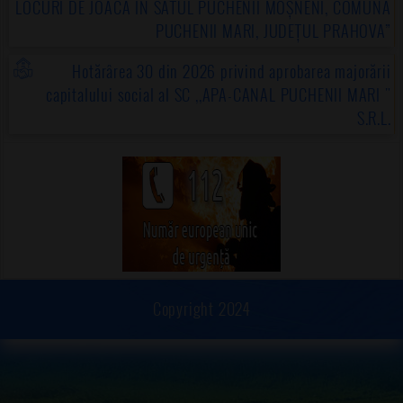
LOCURI DE JOACĂ ÎN SATUL PUCHENII MOȘNENI, COMUNA
PUCHENII MARI, JUDEȚUL PRAHOVA”
Hotărârea 30 din 2026 privind aprobarea majorării
capitalului social al SC ,,APA-CANAL PUCHENII MARI "
S.R.L.
Copyright 2024