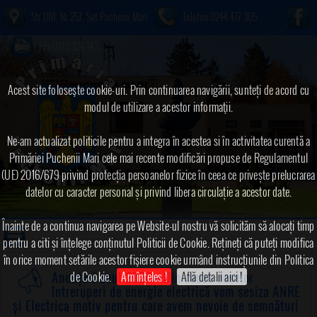
Str.DN1, Nr.257, Sat Puchenii Mari
Telefon:0244.477.305
Fax:0373.326.143
Acest site foloseşte cookie-uri. Prin continuarea navigării, sunteți de acord cu
modul de utilizare a acestor informaţii.
Ne-am actualizat politicile pentru a integra în acestea si în activitatea curentă a
Primăriei Puchenii Mari cele mai recente modificări propuse de Regulamentul
(UE) 2016/679 privind protecția persoanelor fizice în ceea ce privește prelucrarea
datelor cu caracter personal și privind libera circulație a acestor date.
Înainte de a continua navigarea pe Website-ul nostru vă solicităm să alocați timp
pentru a citi și înțelege conținutul Politicii de Cookie. Rețineți că puteți modifica
în orice moment setările acestor fişiere cookie urmând instrucțiunile din Politica
de Cookie.
Am înțeles !
Află detalii aici !
Anunțuri anul 2020
➠Din cauza deselor
întreruperi de energie electrică vom sesiza ANRE
și Electrica motiv pentru care avem nevoie de semnături