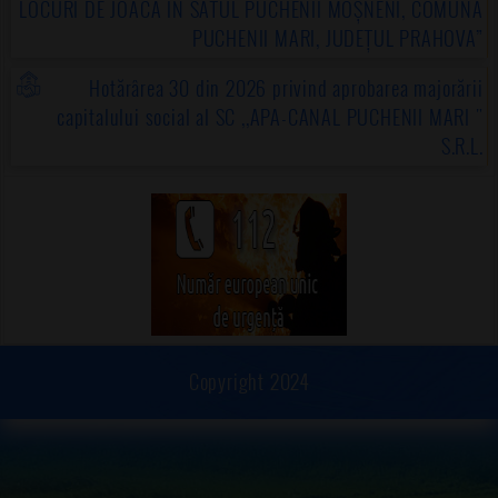
LOCURI DE JOACĂ ÎN SATUL PUCHENII MOȘNENI, COMUNA
PUCHENII MARI, JUDEȚUL PRAHOVA”
Hotărârea 30 din 2026 privind aprobarea majorării
capitalului social al SC ,,APA-CANAL PUCHENII MARI "
S.R.L.
Copyright 2024