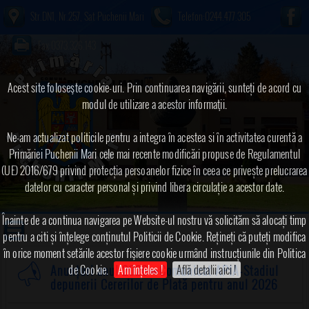
Str.DN1, Nr.257, Sat Puchenii Mari
Telefon:0244.477.305
Fax:0373.326.143
Acest site foloseşte cookie-uri. Prin continuarea navigării, sunteți de acord cu
modul de utilizare a acestor informaţii.
Ne-am actualizat politicile pentru a integra în acestea si în activitatea curentă a
Primăriei Puchenii Mari cele mai recente modificări propuse de Regulamentul
(UE) 2016/679 privind protecția persoanelor fizice în ceea ce privește prelucrarea
datelor cu caracter personal și privind libera circulație a acestor date.
Înainte de a continua navigarea pe Website-ul nostru vă solicităm să alocați timp
pentru a citi și înțelege conținutul Politicii de Cookie. Rețineți că puteți modifica
în orice moment setările acestor fişiere cookie urmând instrucțiunile din Politica
de Cookie.
Am înțeles !
Află detalii aici !
Anunțuri anul 2026
➠Comunicat APIA-Stadiul
depunerii Cererilor de Plată pentru anul 2026