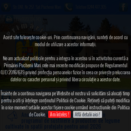
Str.DN1, Nr.257, Sat Puchenii Mari
Telefon:0244.477.305
Fax:0373.326.143
Acest site foloseşte cookie-uri. Prin continuarea navigării, sunteți de acord cu
modul de utilizare a acestor informaţii.
Ne-am actualizat politicile pentru a integra în acestea si în activitatea curentă a
Primăriei Puchenii Mari cele mai recente modificări propuse de Regulamentul
(UE) 2016/679 privind protecția persoanelor fizice în ceea ce privește prelucrarea
datelor cu caracter personal și privind libera circulație a acestor date.
Înainte de a continua navigarea pe Website-ul nostru vă solicităm să alocați timp
pentru a citi și înțelege conținutul Politicii de Cookie. Rețineți că puteți modifica
în orice moment setările acestor fişiere cookie urmând instrucțiunile din Politica
de Cookie.
Am înțeles !
Află detalii aici !
Anunțuri anul 2026
➠Anunt inscriere in
programul de sustinere a productiei de legume
cultivate in spatii protejate pentru anul 2026