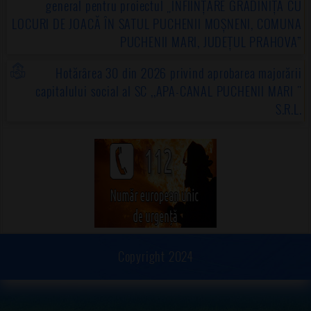
general pentru proiectul „ÎNFIINȚARE GRĂDINIȚĂ CU
LOCURI DE JOACĂ ÎN SATUL PUCHENII MOȘNENI, COMUNA
PUCHENII MARI, JUDEȚUL PRAHOVA”
Hotărârea 30 din 2026 privind aprobarea majorării
capitalului social al SC ,,APA-CANAL PUCHENII MARI "
S.R.L.
Copyright 2024