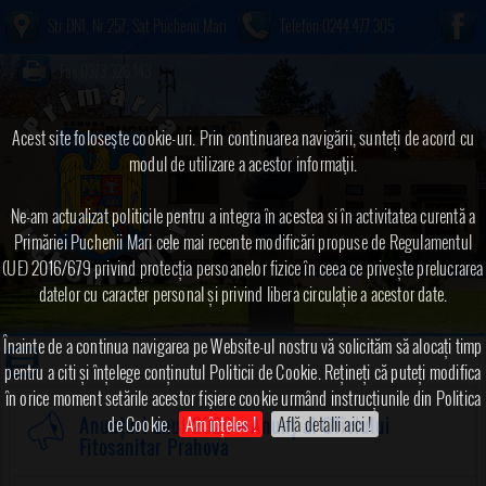
Str.DN1, Nr.257, Sat Puchenii Mari
Telefon:0244.477.305
Fax:0373.326.143
Acest site foloseşte cookie-uri. Prin continuarea navigării, sunteți de acord cu
modul de utilizare a acestor informaţii.
Ne-am actualizat politicile pentru a integra în acestea si în activitatea curentă a
Primăriei Puchenii Mari cele mai recente modificări propuse de Regulamentul
(UE) 2016/679 privind protecția persoanelor fizice în ceea ce privește prelucrarea
datelor cu caracter personal și privind libera circulație a acestor date.
Înainte de a continua navigarea pe Website-ul nostru vă solicităm să alocați timp
pentru a citi și înțelege conținutul Politicii de Cookie. Rețineți că puteți modifica
în orice moment setările acestor fişiere cookie urmând instrucțiunile din Politica
de Cookie.
Am înțeles !
Află detalii aici !
Anunțuri anul 2020
➠Anunț al Oficiului
Fitosanitar Prahova