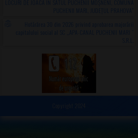
LOCURI DE JOACĂ ÎN SATUL PUCHENII MOȘNENI, COMUNA
PUCHENII MARI, JUDEȚUL PRAHOVA”
Hotărârea 30 din 2026 privind aprobarea majorării
capitalului social al SC ,,APA-CANAL PUCHENII MARI "
S.R.L.
Copyright 2024