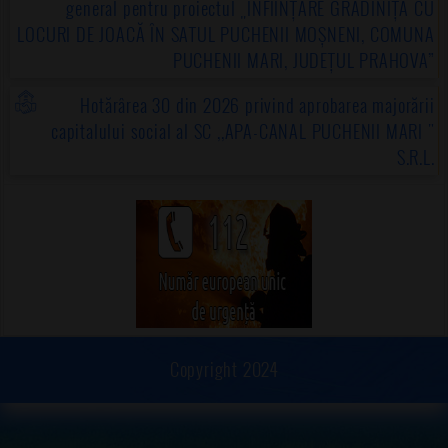
general pentru proiectul „ÎNFIINȚARE GRĂDINIȚĂ CU
LOCURI DE JOACĂ ÎN SATUL PUCHENII MOȘNENI, COMUNA
PUCHENII MARI, JUDEȚUL PRAHOVA”
Hotărârea 30 din 2026 privind aprobarea majorării
capitalului social al SC ,,APA-CANAL PUCHENII MARI "
S.R.L.
Copyright 2024