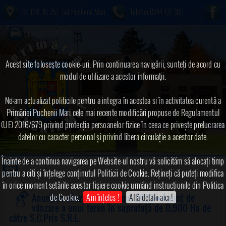
Str.DN1, Nr.257, Sat Puchenii Mari
Telefon:0244.477.305
Fax:0373.326.143
Acest site foloseşte cookie-uri. Prin continuarea navigării, sunteți de acord cu
modul de utilizare a acestor informaţii.
Ne-am actualizat politicile pentru a integra în acestea si în activitatea curentă a
Primăriei Puchenii Mari cele mai recente modificări propuse de Regulamentul
(UE) 2016/679 privind protecția persoanelor fizice în ceea ce privește prelucrarea
datelor cu caracter personal și privind libera circulație a acestor date.
Înainte de a continua navigarea pe Website-ul nostru vă solicităm să alocați timp
pentru a citi și înțelege conținutul Politicii de Cookie. Rețineți că puteți modifica
în orice moment setările acestor fişiere cookie urmând instrucțiunile din Politica
de Cookie.
Am înțeles !
Află detalii aici !
Anunțuri vânzare teren anul 2023
➠Anunț de
vânzare a unui teren în suprafață de 0,900 Ha de
către S.C.Pris S.R.L.