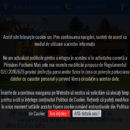
Str.DN1, Nr.257, Sat Puchenii Mari
Telefon:0244.477.305
Fax:0373.326.143
Acest site foloseşte cookie-uri. Prin continuarea navigării, sunteți de acord cu
modul de utilizare a acestor informaţii.
Ne-am actualizat politicile pentru a integra în acestea si în activitatea curentă a
Primăriei Puchenii Mari cele mai recente modificări propuse de Regulamentul
(UE) 2016/679 privind protecția persoanelor fizice în ceea ce privește prelucrarea
datelor cu caracter personal și privind libera circulație a acestor date.
Înainte de a continua navigarea pe Website-ul nostru vă solicităm să alocați timp
pentru a citi și înțelege conținutul Politicii de Cookie. Rețineți că puteți modifica
în orice moment setările acestor fişiere cookie urmând instrucțiunile din Politica
de Cookie.
Am înțeles !
Află detalii aici !
Anunțuri vânzare teren anul 2023
➠Anunț de
vânzare a unui teren în suprafață de 0,5821 Ha de
către S.C.Pris S.R.L.