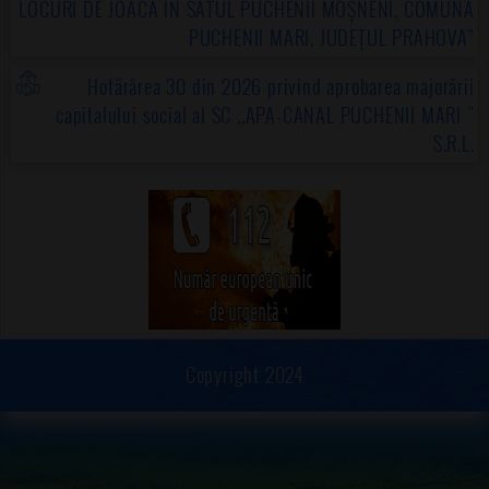
LOCURI DE JOACĂ ÎN SATUL PUCHENII MOȘNENI, COMUNA
PUCHENII MARI, JUDEȚUL PRAHOVA”
Hotărârea 30 din 2026 privind aprobarea majorării
capitalului social al SC ,,APA-CANAL PUCHENII MARI "
S.R.L.
Copyright 2024