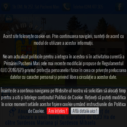
Str.DN1, Nr.257, Sat Puchenii Mari
Telefon:0244.477.305
Fax:0373.326.143
Acest site foloseşte cookie-uri. Prin continuarea navigării, sunteți de acord cu
modul de utilizare a acestor informaţii.
Ne-am actualizat politicile pentru a integra în acestea si în activitatea curentă a
Primăriei Puchenii Mari cele mai recente modificări propuse de Regulamentul
(UE) 2016/679 privind protecția persoanelor fizice în ceea ce privește prelucrarea
datelor cu caracter personal și privind libera circulație a acestor date.
Înainte de a continua navigarea pe Website-ul nostru vă solicităm să alocați timp
pentru a citi și înțelege conținutul Politicii de Cookie. Rețineți că puteți modifica
în orice moment setările acestor fişiere cookie urmând instrucțiunile din Politica
de Cookie.
Am înțeles !
Află detalii aici !
Anunțuri vânzare teren anul 2023
➠Anunț de
vânzare a unui teren în suprafață de 0,23 Ha de
către Surdescu Mariana și Surdescu Mihaela