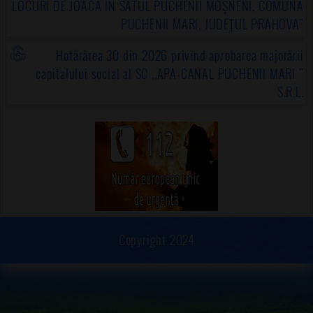
LOCURI DE JOACĂ ÎN SATUL PUCHENII MOȘNENI, COMUNA
PUCHENII MARI, JUDEȚUL PRAHOVA”
Hotărârea 30 din 2026 privind aprobarea majorării
capitalului social al SC ,,APA-CANAL PUCHENII MARI "
S.R.L.
Copyright 2024