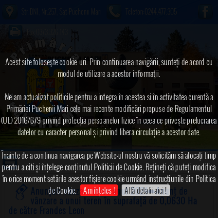
Str.DN1, Nr.257, Sat Puchenii Mari
Telefon:0244.477.305
Fax:0373.326.143
Acest site foloseşte cookie-uri. Prin continuarea navigării, sunteți de acord cu
modul de utilizare a acestor informaţii.
Ne-am actualizat politicile pentru a integra în acestea si în activitatea curentă a
Primăriei Puchenii Mari cele mai recente modificări propuse de Regulamentul
(UE) 2016/679 privind protecția persoanelor fizice în ceea ce privește prelucrarea
datelor cu caracter personal și privind libera circulație a acestor date.
Înainte de a continua navigarea pe Website-ul nostru vă solicităm să alocați timp
pentru a citi și înțelege conținutul Politicii de Cookie. Rețineți că puteți modifica
în orice moment setările acestor fişiere cookie urmând instrucțiunile din Politica
de Cookie.
Am înțeles !
Află detalii aici !
Anunțuri vânzare teren anul 2024
➠Anunț de
vânzare a unui teren în suprafață de 0,0630 Ha
de către Frandes Leon