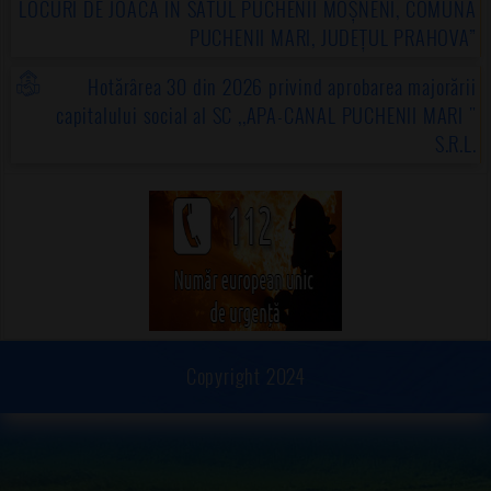
LOCURI DE JOACĂ ÎN SATUL PUCHENII MOȘNENI, COMUNA
PUCHENII MARI, JUDEȚUL PRAHOVA”
Hotărârea 30 din 2026 privind aprobarea majorării
capitalului social al SC ,,APA-CANAL PUCHENII MARI "
S.R.L.
Copyright 2024